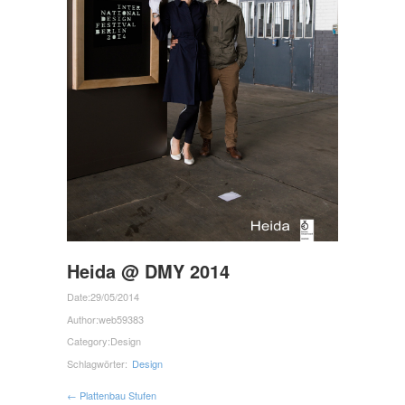
Heida @ DMY 2014
Date:
29/05/2014
Author:
web59383
Category:
Design
Schlagwörter:
Design
← Plattenbau Stufen