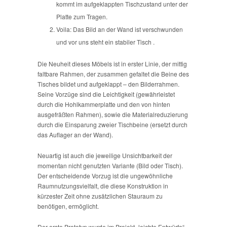
kommt im aufgeklappten Tischzustand unter der
Platte zum Tragen.
Voila: Das Bild an der Wand ist verschwunden
und vor uns steht ein stabiler Tisch .
Die Neuheit dieses Möbels ist in erster Linie, der mittig
faltbare Rahmen, der zusammen gefaltet die Beine des
Tisches bildet und aufgeklappt – den Bilderrahmen.
Seine Vorzüge sind die Leichtigkeit (gewährleistet
durch die Hohlkammerplatte und den von hinten
ausgefräßten Rahmen), sowie die Materialreduzierung
durch die Einsparung zweier Tischbeine (ersetzt durch
das Auflager an der Wand).
Neuartig ist auch die jeweilige Unsichtbarkeit der
momentan nicht genutzten Variante (Bild oder Tisch).
Der entscheidende Vorzug ist die ungewöhnliche
Raumnutzungsvielfalt, die diese Konstruktion in
kürzester Zeit ohne zusätzlichen Stauraum zu
benötigen, ermöglicht.
Der erste Prototyp wurde im Projekt „leichte Entwürfe“